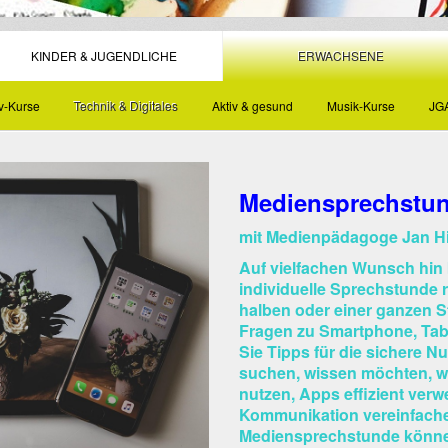
KINDER & JUGENDLICHE
ERWACHSENE
iv-Kurse
Technik & Digitales
Aktiv & gesund
Musik-Kurse
JG
Mediensprechstu
mit Medienpädagoge Jan Hi
Auf vielfachen Wunsch hin 
individuelle Sprechstunde 
halben oder einer ganzen S
Fragen zu Smartphone, Table
Sie Tipps für die sichere N
suchen, wissen möchten, wie
nutzen, Apps effizient verw
Kommunikation vereinfache
Mediensprechstunde könn